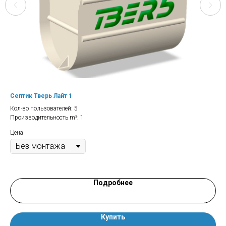
Септик Тверь Лайт 1
Сеп
Кол-во пользователей: 5
Кол
Производительность m³: 1
Про
Зал
Цена
Цен
Подробнее
Купить