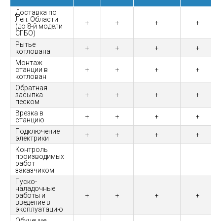
Доставка по
Лен. Области
+
+
+
+
(до 8-й модели
СГБО)
Рытье
+
+
+
+
котлована
Монтаж
станции в
+
+
+
+
котлован
Обратная
засыпка
+
+
+
+
песком
Врезка в
+
+
+
+
станцию
Подключение
+
+
+
+
электрики
Контроль
производимых
работ
заказчиком
Пуско-
наладочные
работы и
+
+
+
+
введение в
эксплуатацию
Обучение