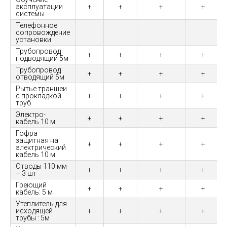
эксплуатации
+
+
+
+
системы
Телефонное
сопровождение
установки
Трубопровод
+
+
+
+
подводящий 5м
Трубопровод
+
+
+
+
отводящий 5м
Рытье траншеи
с прокладкой
+
+
+
+
труб
Электро-
+
+
+
+
кабель 10 м
Гофра
защитная на
+
+
+
+
электрический
кабель 10 м
Отводы 110 мм
+
+
+
+
– 3 шт
Греющий
+
+
+
+
кабель: 5 м
Утеплитель для
исходящей
+
+
+
+
трубы : 5м