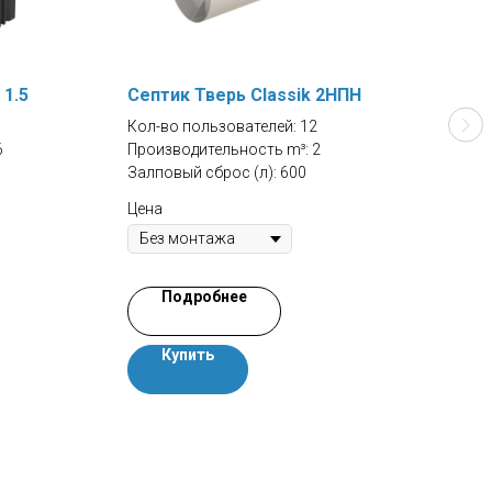
 1.5
Септик Тверь Classik 2НПН
Сеп
Кол-во пользователей: 12
Кол-
6
Производительность m³: 2
Прои
Залповый сброс (л): 600
Залп
Цена
Цена
Подробнее
Купить