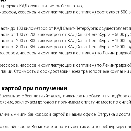
в пределах КАД осуществляется бесплатно;
асосов, кессонов и комплектующих к септикам) составляет 500 р
асти до 100 километров от КАД Санкт-Петербурга; осуществляется
сти от 100 до 200 километров от КАД Санкт-Петербурга – 5000 ру
асти от 200 до 300 километров от КАД Санкт-Петербурга – 10000 р
асти от 300 до 350 километров от КАД Санкт-Петербурга – 15000 р
ессоров, насосов и комплектующих к септикам) по Ленинградской
ессоров, насосов и комплектующих к септикам) по Ленинградской
мпании. Стоимость и срок доставки через транспортные компани
 картой при получении
. Заказываете бесплатный* выезд инженера на объект для подбора
ожение, заключаем договор и принимаем оплату на месте по онлайн
аличными или банковской картой в нашем офисе. Отгрузка и дост
по онлайн-кассе. Вы можете оплатить септик или погреб курьеру н