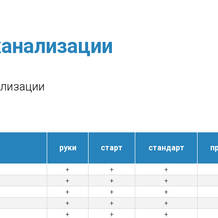
анализации
ализации
руки
старт
стандарт
п
+
+
+
+
+
+
+
+
+
+
+
+
+
+
+