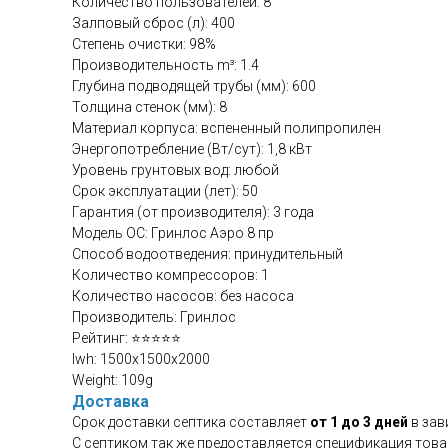
Количество пользователей: 8
Залповый сброс (л): 400
Степень очистки: 98%
Производительность m³: 1.4
Глубина подводящей трубы (мм): 600
Толщина стенок (мм): 8
Материал корпуса: вспененный полипропилен
Энергопотребление (Вт/сут): 1,8 кВт
Уровень грунтовых вод: любой
Срок эксплуатации (лет): 50
Гарантия (от производителя): 3 года
Модель ОС: Гринлос Аэро 8 пр
Способ водоотведения: принудительный
Количество компрессоров: 1
Количество насосов: без насоса
Производитель: Гринлос
Рейтинг: ⭐⭐⭐⭐⭐
lwh: 1500x1500x2000
Weight: 109g
Доставка
Срок доставки септика составляет
от 1 до 3 дней
в зав
С септиком так же предоставляется спецификация това