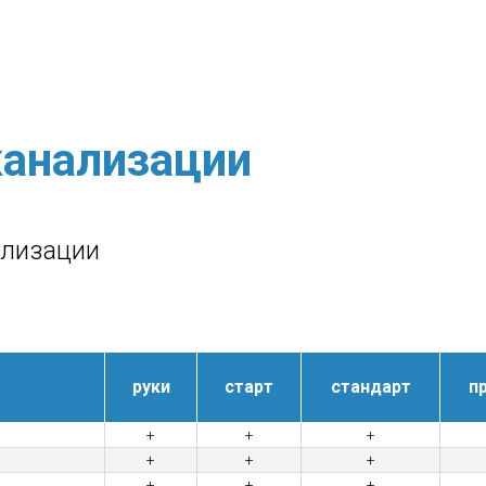
анализации
ализации
руки
старт
стандарт
п
+
+
+
+
+
+
+
+
+