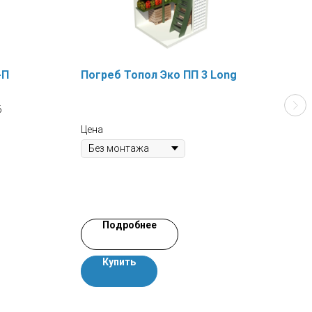
-П
Погреб Топол Эко ПП 3 Long
Сеп
(пр
6
Кол-
Прои
Цена
Залп
Цена
Подробнее
Купить