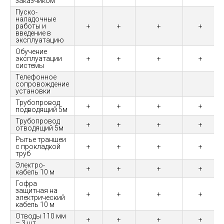
заказчиком
Пуско-
наладочные
работы и
+
+
+
+
введение в
эксплуатацию
Обучение
эксплуатации
+
+
+
+
системы
Телефонное
сопровождение
установки
Трубопровод
+
+
+
+
подводящий 5м
Трубопровод
+
+
+
+
отводящий 5м
Рытье траншеи
с прокладкой
+
+
+
+
труб
Электро-
+
+
+
+
кабель 10 м
Гофра
защитная на
+
+
+
+
электрический
кабель 10 м
Отводы 110 мм
+
+
+
+
– 3 шт