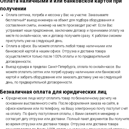
Оплата наличными и или банковской картой при
получении
Оплата септика, погреба и кессона у Вас на участке. Заказываете
бесплатный* выезд инженера на объект для подбора оборудования и
составления сметы, инженер на месте производит расчёт. Если Вас
устраивает наше предложение, заключаем договор и принимаем оплату на
месте по онлайн-кассе, чек и договор получаете сразу. К работам сможем
приступить уже на следующий день;
Оплата в офисе. Вы можете оплатить любой товар наличными или
банковской картой в нашем офисе. Отгрузка и доставка товара
осуществляется только после 100% оплаты и по предварительной
договоренности;
Выезд курьера в пределах Санкт-Петербурга, оплата по онлайн-кассе. Вы
можете оплатить септик или погреб курьеру наличными или банковской
картой и забрать оборудование или заказать доставку уже на следующий
день, по предварительной договоренности.
Безналичная оплата для юридических лиц
Юридические лица могут оплатить товар по безналичному расчету на
основании выставленного счёта. После оформления заказа на сайте, в
офисе компании или по телефону, на Вашу электронную почту поступит счёт
на оплату. По факту поступления оплаты, с Вами свяжется менеджер и
согласует дату отгрузки или доставки. Полный пакет документов Вы получите
во время отгрузки или доставки товара. Отгрузка или доставка товара