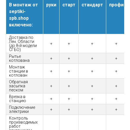
В монтаж от
руки
старт
стандарт
профи
septiki-
spb.shop
включено:
Доставка по
Лен. Области
+
+
+
+
(до 8-й модели
СГБО)
Рытье
+
+
+
+
котлована
Монтаж
станции в
+
+
+
+
котлован
Обратная
засыпка
+
+
+
+
песком
Врезка в
+
+
+
+
станцию
Подключение
+
+
+
+
электрики
Контроль
производимых
работ