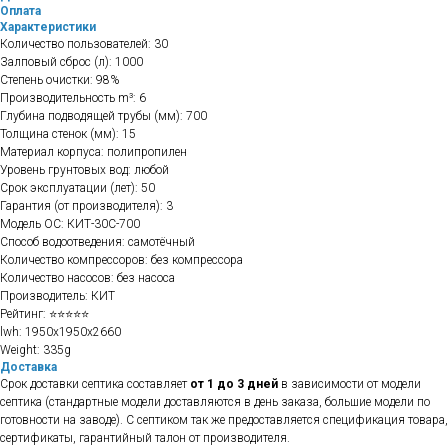
Оплата
Характеристики
Количество пользователей: 30
Залповый сброс (л): 1000
Степень очистки: 98%
Производительность m³: 6
Глубина подводящей трубы (мм): 700
Толщина стенок (мм): 15
Материал корпуса: полипропилен
Уровень грунтовых вод: любой
Срок эксплуатации (лет): 50
Гарантия (от производителя): 3
Модель ОС: КИТ-30С-700
Способ водоотведения: самотёчный
Количество компрессоров: без компрессора
Количество насосов: без насоса
Производитель: КИТ
Рейтинг: ⭐⭐⭐⭐⭐
lwh: 1950x1950x2660
Weight: 335g
Доставка
Срок доставки септика составляет
от 1 до 3 дней
в зависимости от модели
септика (стандартные модели доставляются в день заказа, большие модели по
готовности на заводе). С септиком так же предоставляется спецификация товара,
сертификаты, гарантийный талон от производителя.