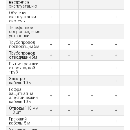
введение в
эксплуатацию
Обучение
эксплуатации
+
+
+
+
системы
Телефонное
сопровождение
установки
Трубопровод
+
+
+
+
подводящий 5м
Трубопровод
+
+
+
+
отводящий 5м
Рытье траншеи
с прокладкой
+
+
+
+
труб
Электро-
+
+
+
+
кабель 10 м
Гофра
защитная на
+
+
+
+
электрический
кабель 10 м
Отводы 110 мм
+
+
+
+
– 3 шт
Греющий
+
+
+
+
кабель: 5 м
Утеплитель для