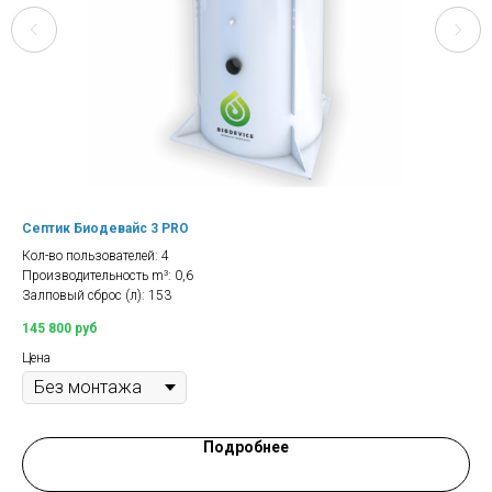
Септик Биодевайс 3 PRO
Сеп
Кол-во пользователей: 4
Кол
Производительность m³: 0,6
Про
Залповый сброс (л): 153
Зал
145 800
руб
Цен
Цена
Подробнее