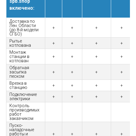
spb.shop
включено:
Доставка по
Лен. Области
+
+
+
+
(до 8-й модели
СГБО)
Рытье
+
+
+
+
котлована
Монтаж
станции в
+
+
+
+
котлован
Обратная
засыпка
+
+
+
+
песком
Врезка в
+
+
+
+
станцию
Подключение
+
+
+
+
электрики
Контроль
производимых
работ
заказчиком
Пуско-
наладочные
работы и
+
+
+
+