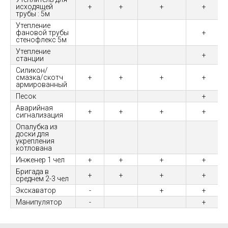
исходящей
+
+
+
+
трубы : 5м
Утепление
фановой трубы
+
стенофлекс 5м
Утепление
+
станции
Силикон/
смазка/скотч
+
+
+
+
армированный
Песок
+
Аварийная
+
+
+
+
сигнализация
Опалубка из
доски для
укрепления
котлована
Инженер 1 чел
+
+
+
+
Бригада в
+
+
+
+
среднем 2-3 чел
Экскаватор
-
+
+
Манипулятор
-
+