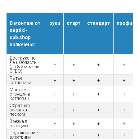
В монтаж от
руки
старт
стандарт
профи
septiki-
spb.shop
включено:
Доставка по
Лен. Области
+
+
+
+
(до 8-й модели
СГБО)
Рытье
+
+
+
+
котлована
Монтаж
станции в
+
+
+
+
котлован
Обратная
засыпка
+
+
+
+
песком
Врезка в
+
+
+
+
станцию
Подключение
+
+
+
+
электрики