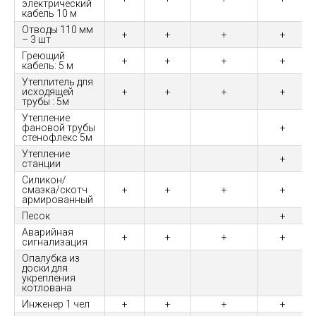
электрический
кабель 10 м
Отводы 110 мм
+
+
+
+
– 3 шт
Греющий
+
+
+
+
кабель: 5 м
Утеплитель для
исходящей
+
+
+
+
трубы : 5м
Утепление
фановой трубы
+
стенофлекс 5м
Утепление
+
станции
Силикон/
смазка/скотч
+
+
+
+
армированный
Песок
+
Аварийная
+
+
+
+
сигнализация
Опалубка из
доски для
укрепления
котлована
Инженер 1 чел
+
+
+
+