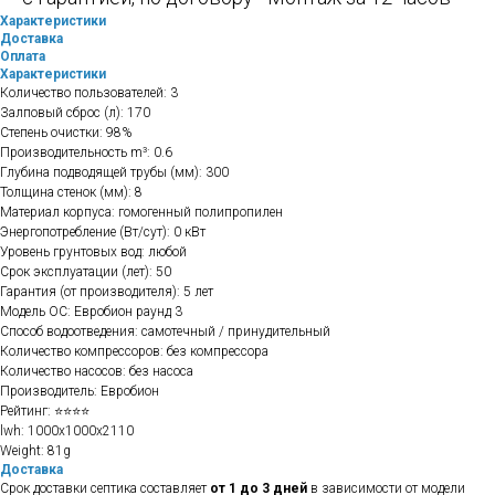
Характеристики
Доставка
Оплата
Характеристики
Количество пользователей: 3
Залповый сброс (л): 170
Степень очистки: 98%
Производительность m³: 0.6
Глубина подводящей трубы (мм): 300
Толщина стенок (мм): 8
Материал корпуса: гомогенный полипропилен
Энергопотребление (Вт/сут): 0 кВт
Уровень грунтовых вод: любой
Срок эксплуатации (лет): 50
Гарантия (от производителя): 5 лет
Модель ОС: Евробион раунд 3
Способ водоотведения: самотечный / принудительный
Количество компрессоров: без компрессора
Количество насосов: без насоса
Производитель: Евробион
Рейтинг: ⭐⭐⭐⭐
lwh: 1000x1000x2110
Weight: 81g
Доставка
Срок доставки септика составляет
от 1 до 3 дней
в зависимости от модели