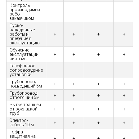
Контроль
производимых
работ
заказчиком
Пуско-
наладочные
работы и
+
+
+
+
введение в
эксплуатацию
Обучение
эксплуатации
+
+
+
+
системы
Телефонное
сопровождение
установки
Трубопровод
+
+
+
+
подводящий 5м
Трубопровод
+
+
+
+
отводящий 5м
Рытье траншеи
с прокладкой
+
+
+
+
труб
Электро-
+
+
+
+
кабель 10 м
Гофра
защитная на
+
+
+
+