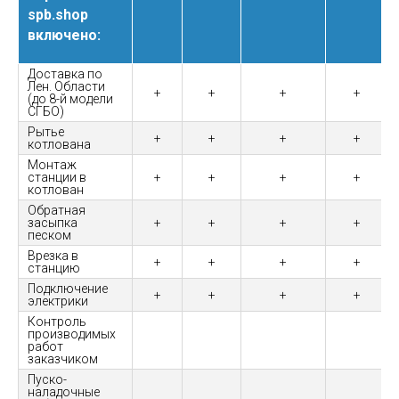
spb.shop
включено:
Доставка по
Лен. Области
+
+
+
+
(до 8-й модели
СГБО)
Рытье
+
+
+
+
котлована
Монтаж
станции в
+
+
+
+
котлован
Обратная
засыпка
+
+
+
+
песком
Врезка в
+
+
+
+
станцию
Подключение
+
+
+
+
электрики
Контроль
производимых
работ
заказчиком
Пуско-
наладочные