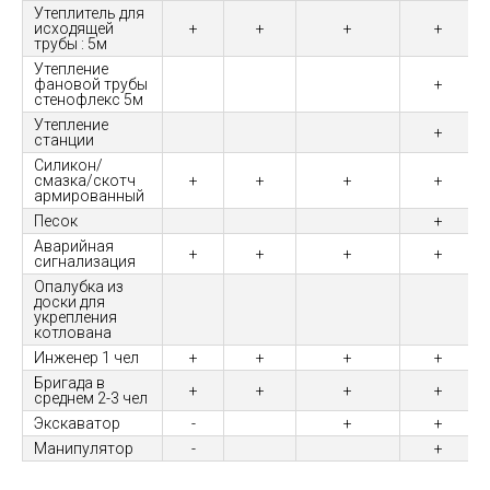
Утеплитель для
исходящей
+
+
+
+
трубы : 5м
Утепление
фановой трубы
+
стенофлекс 5м
Утепление
+
станции
Силикон/
смазка/скотч
+
+
+
+
армированный
Песок
+
Аварийная
+
+
+
+
сигнализация
Опалубка из
доски для
укрепления
котлована
Инженер 1 чел
+
+
+
+
Бригада в
+
+
+
+
среднем 2-3 чел
Экскаватор
-
+
+
Манипулятор
-
+