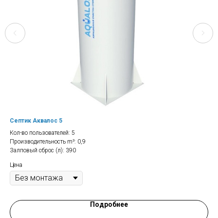
Септик Аквалос 5
Се
Кол-во пользователей: 5
Кол
Производительность m³: 0,9
Про
Залповый сброс (л): 390
Зал
Цена
Цен
Подробнее