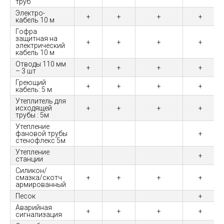
труб
Электро-
+
+
+
+
кабель 10 м
Гофра
защитная на
+
+
+
+
электрический
кабель 10 м
Отводы 110 мм
+
+
+
+
– 3 шт
Греющий
+
+
+
+
кабель: 5 м
Утеплитель для
исходящей
+
+
+
+
трубы : 5м
Утепление
фановой трубы
+
стенофлекс 5м
Утепление
+
станции
Силикон/
смазка/скотч
+
+
+
+
армированный
Песок
+
Аварийная
+
+
+
+
сигнализация