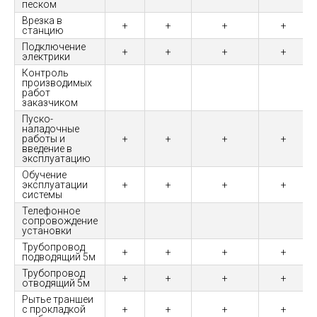
песком
Врезка в
+
+
+
+
станцию
Подключение
+
+
+
+
электрики
Контроль
производимых
работ
заказчиком
Пуско-
наладочные
работы и
+
+
+
+
введение в
эксплуатацию
Обучение
эксплуатации
+
+
+
+
системы
Телефонное
сопровождение
установки
Трубопровод
+
+
+
+
подводящий 5м
Трубопровод
+
+
+
+
отводящий 5м
Рытье траншеи
с прокладкой
+
+
+
+