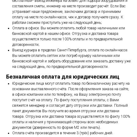
бесплатный* выезд инженера на объект для подбора оборудования и
составления сметы, инженер на месте производит расчёт. Если Вас
устраивает наше предложение, заключаем договор и принимаем
оплату на месте по онлайн-кассе, чек и договор получаете сразу. К
работам сможем приступить уже на следующий день;
Оплата в офисе. Вы можете оплатить любой товар наличными или
банковской картой в нашем офисе. Отгрузка и доставка товара
осуществляется только после 100% оплаты и по предварительной
договоренности;
Выезд курьера в пределах Санкт-Петербурга, оплата по онлайн-кассе.
Вы можете оплатить септик или погреб курьеру наличными или
банковской картой и забрать оборудование или заказать доставку уже
на следующий день, по предварительной договоренности.
Безналичная оплата для юридических лиц
Юридические лица могут оплатить товар по безналичному расчету на
основании выставленного счёта. После оформления заказа на сайте,
в офисе компании или по телефону, на Вашу электронную почту
поступит счёт на оплату. По факту поступления оплаты, с Вами
свяжется менеджер и согласует дату отгрузки или доставки. Полный
пакет документов Вы получите во время отгрузки или доставки
товара. Отгрузка или доставка товара осуществляется по факту 100%
оплаты и наличия у принимающей стороны всех необходимых
документов (доверенность по форме М2 или печать).
Оплата счёта производится в течение 3 (трёх) рабочих дней.