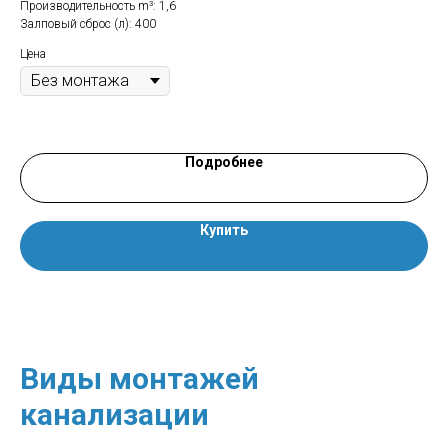
Производительность m³: 1,6
Про
Залповый сброс (л): 400
Зал
220
Цена
Цен
Подробнее
Купить
Виды монтажей
канализации