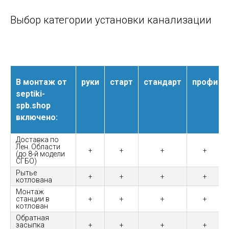
Выбор категории установки канализации
В монтаж от
руки
старт
стандарт
профи
septiki-
spb.shop
включено:
Доставка по
Лен. Области
+
+
+
+
(до 8-й модели
СГБО)
Рытье
+
+
+
+
котлована
Монтаж
станции в
+
+
+
+
котлован
Обратная
засыпка
+
+
+
+