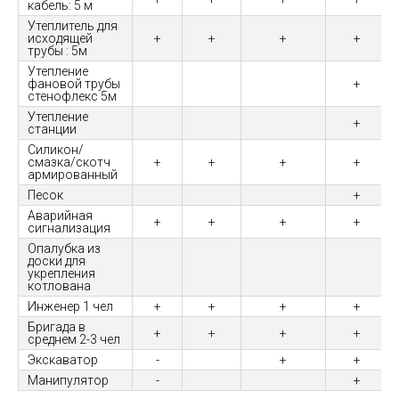
кабель: 5 м
Утеплитель для
исходящей
+
+
+
+
трубы : 5м
Утепление
фановой трубы
+
стенофлекс 5м
Утепление
+
станции
Силикон/
смазка/скотч
+
+
+
+
армированный
Песок
+
Аварийная
+
+
+
+
сигнализация
Опалубка из
доски для
укрепления
котлована
Инженер 1 чел
+
+
+
+
Бригада в
+
+
+
+
среднем 2-3 чел
Экскаватор
-
+
+
Манипулятор
-
+