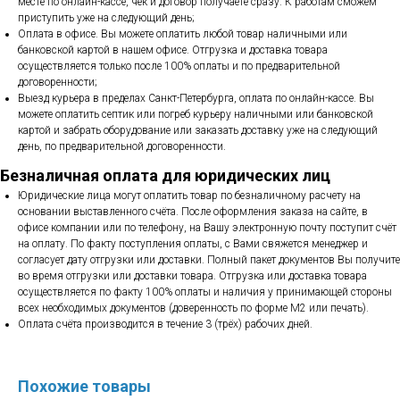
месте по онлайн-кассе, чек и договор получаете сразу. К работам сможем
приступить уже на следующий день;
Оплата в офисе. Вы можете оплатить любой товар наличными или
банковской картой в нашем офисе. Отгрузка и доставка товара
осуществляется только после 100% оплаты и по предварительной
договоренности;
Выезд курьера в пределах Санкт-Петербурга, оплата по онлайн-кассе. Вы
можете оплатить септик или погреб курьеру наличными или банковской
картой и забрать оборудование или заказать доставку уже на следующий
день, по предварительной договоренности.
Безналичная оплата для юридических лиц
Юридические лица могут оплатить товар по безналичному расчету на
основании выставленного счёта. После оформления заказа на сайте, в
офисе компании или по телефону, на Вашу электронную почту поступит счёт
на оплату. По факту поступления оплаты, с Вами свяжется менеджер и
согласует дату отгрузки или доставки. Полный пакет документов Вы получите
во время отгрузки или доставки товара. Отгрузка или доставка товара
осуществляется по факту 100% оплаты и наличия у принимающей стороны
всех необходимых документов (доверенность по форме М2 или печать).
Оплата счёта производится в течение 3 (трёх) рабочих дней.
Похожие товары