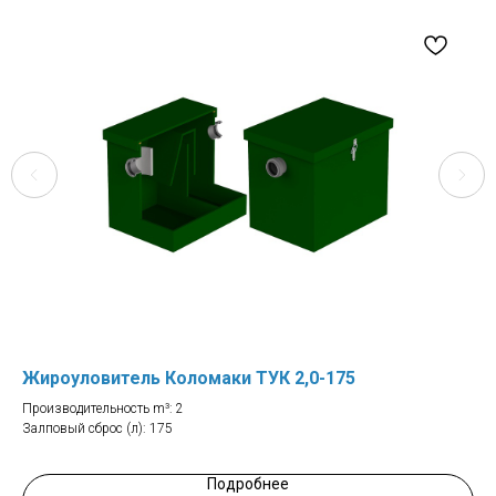
Жироуловитель Коломаки ТУК 2,0-175
Жи
Производительность m³: 2
Про
Залповый сброс (л): 175
Зал
Подробнее