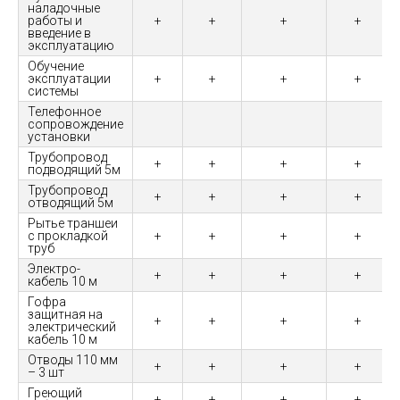
наладочные
работы и
+
+
+
+
введение в
эксплуатацию
Обучение
эксплуатации
+
+
+
+
системы
Телефонное
сопровождение
установки
Трубопровод
+
+
+
+
подводящий 5м
Трубопровод
+
+
+
+
отводящий 5м
Рытье траншеи
с прокладкой
+
+
+
+
труб
Электро-
+
+
+
+
кабель 10 м
Гофра
защитная на
+
+
+
+
электрический
кабель 10 м
Отводы 110 мм
+
+
+
+
– 3 шт
Греющий
+
+
+
+