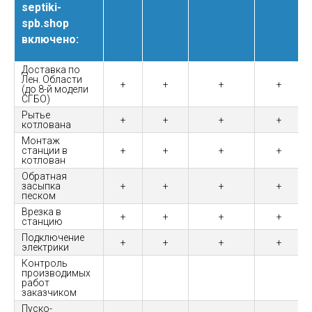
septiki-
spb.shop
включено:
Доставка по
Лен. Области
+
+
+
+
(до 8-й модели
СГБО)
Рытье
+
+
+
+
котлована
Монтаж
станции в
+
+
+
+
котлован
Обратная
засыпка
+
+
+
+
песком
Врезка в
+
+
+
+
станцию
Подключение
+
+
+
+
электрики
Контроль
производимых
работ
заказчиком
Пуско-