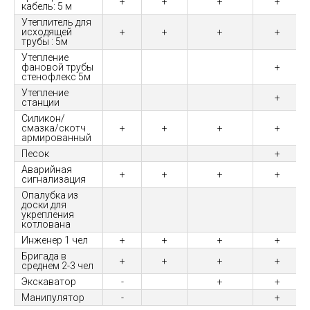
+
+
+
+
кабель: 5 м
Утеплитель для
исходящей
+
+
+
+
трубы : 5м
Утепление
фановой трубы
+
стенофлекс 5м
Утепление
+
станции
Силикон/
смазка/скотч
+
+
+
+
армированный
Песок
+
Аварийная
+
+
+
+
сигнализация
Опалубка из
доски для
укрепления
котлована
Инженер 1 чел
+
+
+
+
Бригада в
+
+
+
+
среднем 2-3 чел
Экскаватор
-
+
+
Манипулятор
-
+