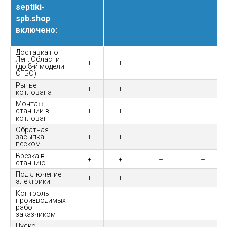
septiki-
spb.shop
включено:
Доставка по
Лен. Области
+
+
+
+
(до 8-й модели
СГБО)
Рытье
+
+
+
+
котлована
Монтаж
станции в
+
+
+
+
котлован
Обратная
засыпка
+
+
+
+
песком
Врезка в
+
+
+
+
станцию
Подключение
+
+
+
+
электрики
Контроль
производимых
работ
заказчиком
Пуско-