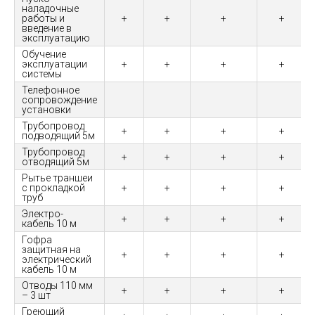
наладочные
работы и
+
+
+
+
введение в
эксплуатацию
Обучение
эксплуатации
+
+
+
+
системы
Телефонное
сопровождение
установки
Трубопровод
+
+
+
+
подводящий 5м
Трубопровод
+
+
+
+
отводящий 5м
Рытье траншеи
с прокладкой
+
+
+
+
труб
Электро-
+
+
+
+
кабель 10 м
Гофра
защитная на
+
+
+
+
электрический
кабель 10 м
Отводы 110 мм
+
+
+
+
– 3 шт
Греющий