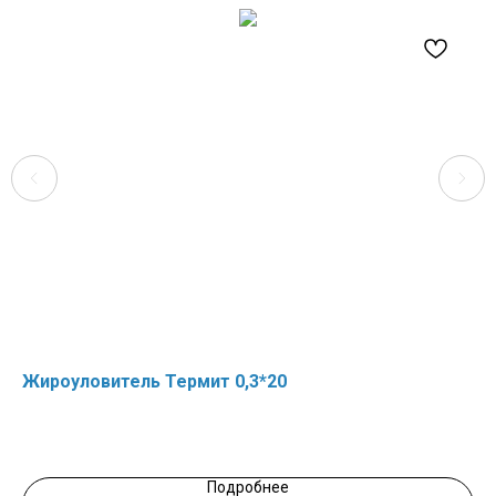
Жироуловитель Термит 0,3*20
Жи
Про
Зал
Подробнее